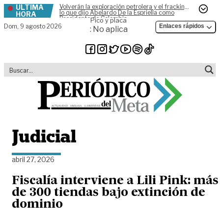
ÚLTIMA
Volverán la exploración petrolera y el fracking,
Skip to content
lo que dijo Abelardo De la Espriella como
HORA
Presidente de Colombia
Pico y placa
Dom,
9 agosto 2026
Enlaces rápidos
: No aplica
Judicial
abril 27, 2026
Fiscalía interviene a Lili Pink: más
de 300 tiendas bajo extinción de
dominio