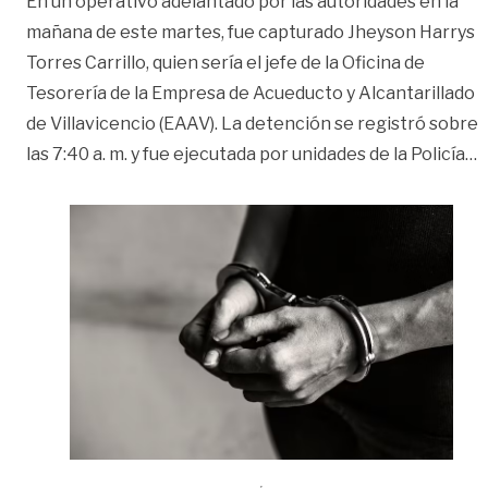
En un operativo adelantado por las autoridades en la
mañana de este martes, fue capturado Jheyson Harrys
Torres Carrillo, quien sería el jefe de la Oficina de
Tesorería de la Empresa de Acueducto y Alcantarillado
de Villavicencio (EAAV). La detención se registró sobre
«
las 7:40 a. m. y fue ejecutada por unidades de la Policía
…