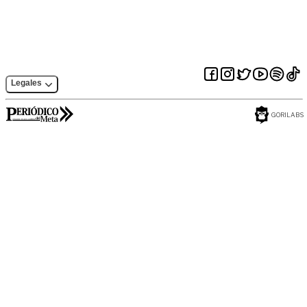
Legales
GORILABS