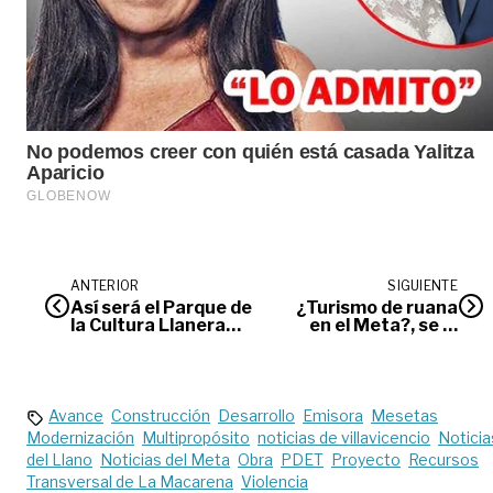
ANTERIOR
SIGUIENTE
Así será el Parque de
¿Turismo de ruana
la Cultura Llanera
en el Meta?, se le
planteada en
tiene
Expomalocas 2022
Avance
Construcción
Desarrollo
Emisora
Mesetas
Modernización
Multipropósito
noticias de villavicencio
Noticia
del Llano
Noticias del Meta
Obra
PDET
Proyecto
Recursos
Transversal de La Macarena
Violencia