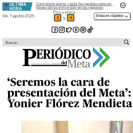
ÚLTIMA
Contraloría alerta: caída de regalías pone en
Skip to content
riesgo obras e inversión en las regiones
HORA
Pico y placa
Vie,
7 agosto 2026
Enlaces rápidos
y
3
4
‘Seremos la cara de
presentación del Meta’:
Yonier Flórez Mendieta