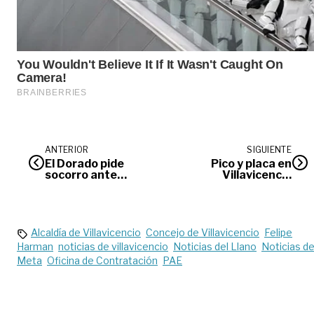
ANTERIOR
SIGUIENTE
El Dorado pide
Pico y placa en
socorro ante
Villavicencio
inundaciones y
continua igual para
despojos
vehículos
particulares
Alcaldía de Villavicencio
Concejo de Villavicencio
Felipe
Harman
noticias de villavicencio
Noticias del Llano
Noticias de
Meta
Oficina de Contratación
PAE