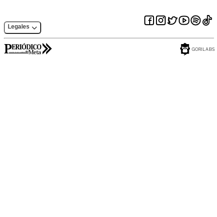
Legales
GORILABS