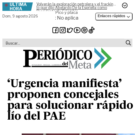
ÚLTIMA
Volverán la exploración petrolera y el fracking,
Skip to content
lo que dijo Abelardo De la Espriella como
HORA
Presidente de Colombia
Pico y placa
Dom,
9 agosto 2026
Enlaces rápidos
: No aplica
‘Urgencia manifiesta’
proponen concejales
para solucionar rápido
lío del PAE