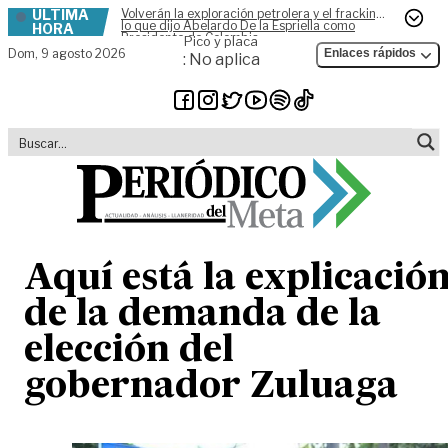
ÚLTIMA
Volverán la exploración petrolera y el fracking,
Skip to content
lo que dijo Abelardo De la Espriella como
HORA
Presidente de Colombia
Pico y placa
Dom,
9 agosto 2026
Enlaces rápidos
: No aplica
Aquí está la explicació
de la demanda de la
elección del
gobernador Zuluaga