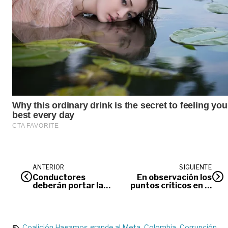
ANTERIOR
SIGUIENTE
Conductores
En observación los
deberán portar la
puntos críticos en la
licencia de
vía al llano
conducción y la
técnico-mecánica
vigente
Coalición Hagamos grande al Meta
Colombia
Corrupción