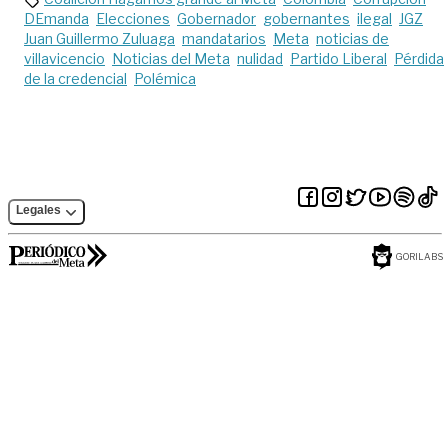
DEmanda
Elecciones
Gobernador
gobernantes
ilegal
JGZ
Juan Guillermo Zuluaga
mandatarios
Meta
noticias de
villavicencio
Noticias del Meta
nulidad
Partido Liberal
Pérdida
de la credencial
Polémica
Legales
GORILABS