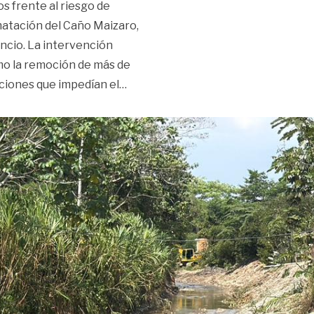
s frente al riesgo de
matación del Caño Maizaro,
encio. La intervención
omo la remoción de más de
«Intervención en el Caño Maizaro mi
ciones que impedían el
…