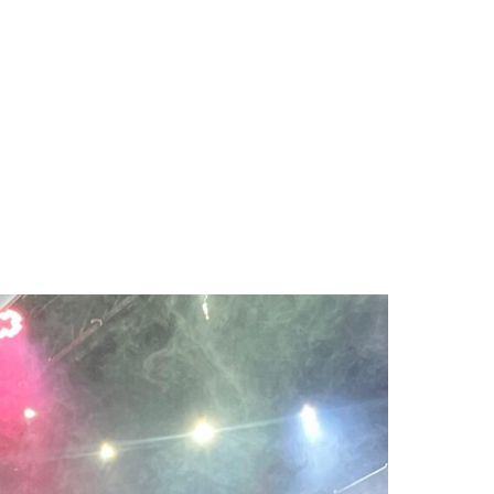
lanero en Villavicencio»