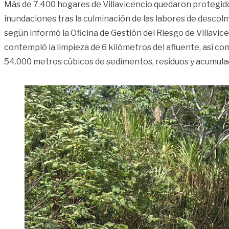
Más de 7.400 hogares de Villavicencio quedaron protegido
inundaciones tras la culminación de las labores de descol
según informó la Oficina de Gestión del Riesgo de Villavic
contempló la limpieza de 6 kilómetros del afluente, así c
54.000 metros cúbicos de sedimentos, residuos y acumula