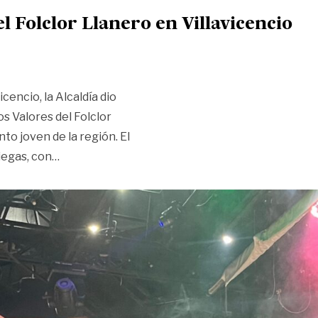
l Folclor Llanero en Villavicencio
encio, la Alcaldía dio
s Valores del Folclor
nto joven de la región. El
«Inicia el concurso Nuevos Valores del Folclor L
iegas, con
…