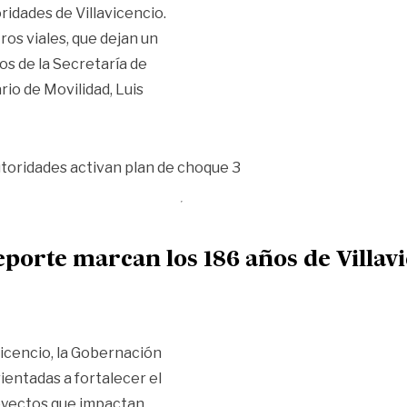
ridades de Villavicencio.
os viales, que dejan un
os de la Secretaría de
rio de Movilidad, Luis
l en Villavicencio y autoridades activan plan de choque»
eporte marcan los 186 años de Villav
vicencio, la Gobernación
ientadas a fortalecer el
royectos que impactan