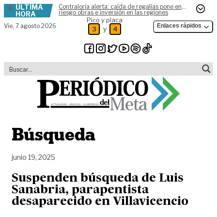
ÚLTIMA
Contraloría alerta: caída de regalías pone en
Skip to content
riesgo obras e inversión en las regiones
HORA
Pico y placa
Vie,
7 agosto 2026
Enlaces rápidos
y
3
4
Búsqueda
junio 19, 2025
Suspenden búsqueda de Luis
Sanabria, parapentista
desaparecido en Villavicencio