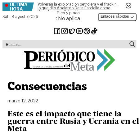
ÚLTIMA
Volverán la exploración petrolera y el fracking,
Skip to content
lo que dijo Abelardo De la Espriella como
HORA
Presidente de Colombia
Pico y placa
Sáb,
8 agosto 2026
Enlaces rápidos
: No aplica
Consecuencias
marzo 12, 2022
Este es el impacto que tiene la
guerra entre Rusia y Ucrania en el
Meta