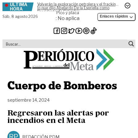
ÚLTIMA
Volverán la exploración petrolera y el fracking,
Skip to content
lo que dijo Abelardo De la Espriella como
HORA
Presidente de Colombia
Pico y placa
Sáb,
8 agosto 2026
Enlaces rápidos
: No aplica
Cuerpo de Bomberos
septiembre 14, 2024
Regresaron las alertas por
incendios en el Meta
RP
REDACCIÓN PDM