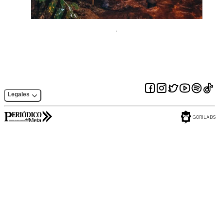
Legales
GORILABS