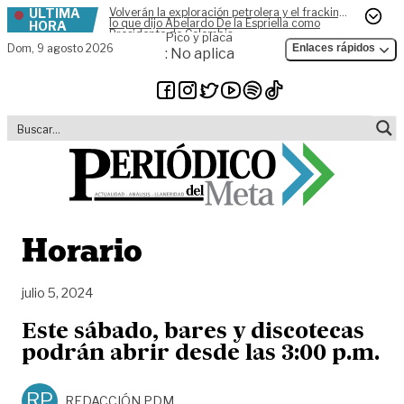
ÚLTIMA
Volverán la exploración petrolera y el fracking,
Skip to content
lo que dijo Abelardo De la Espriella como
HORA
Presidente de Colombia
Pico y placa
Dom,
9 agosto 2026
Enlaces rápidos
: No aplica
Horario
julio 5, 2024
Este sábado, bares y discotecas
podrán abrir desde las 3:00 p.m.
RP
REDACCIÓN PDM