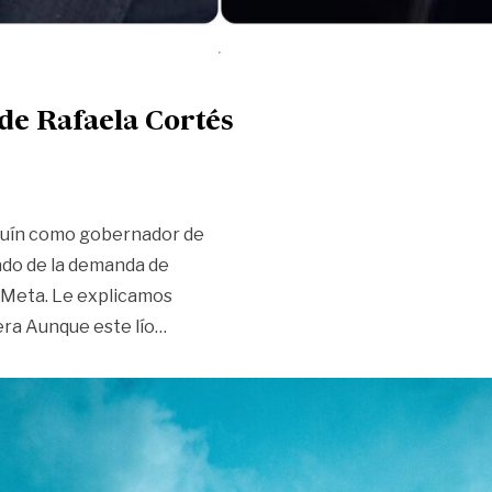
 de Rafaela Cortés
oquín como gobernador de
ado de la demanda de
l Meta. Le explicamos
«Así va el proceso contra la elección d
era Aunque este lío
…