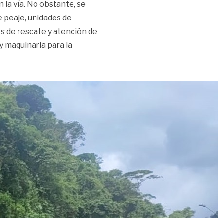
 la vía. No obstante, se
e peaje, unidades de
es de rescate y atención de
y maquinaria para la
la vía al Llano este puente festivo»