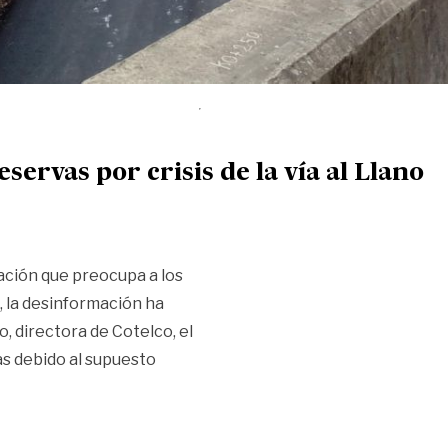
servas por crisis de la vía al Llano
uación que preocupa a los
, la desinformación ha
, directora de Cotelco, el
as debido al supuesto
 crisis de la vía al Llano»