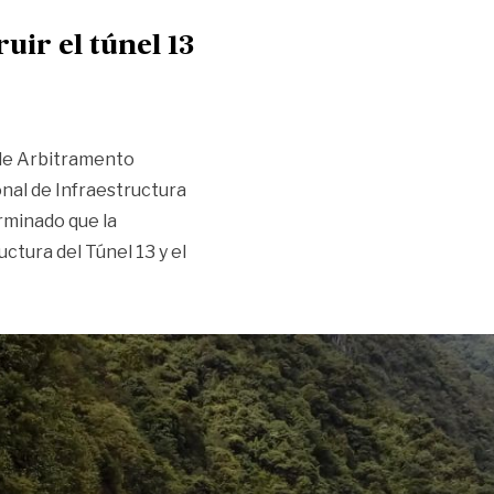
ir el túnel 13
l de Arbitramento
nal de Infraestructura
rminado que la
uctura del Túnel 13 y el
ón para reconstruir el túnel 13»