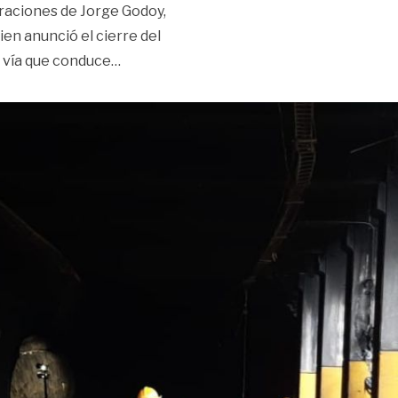
laraciones de Jorge Godoy,
en anunció el cierre del
«Falso: no cerrarán la vía al Llano tres me
a vía que conduce
…