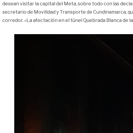
desean visitar la capital del Meta, sobre todo con las dec
secretario de Movilidad y Transporte de Cundinamarca, qui
corredor. «La afectación en el túnel Quebrada Blanca de l