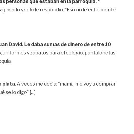
más personas que estaban en la parroquia.
Y
ía pasado y solo le respondió: “Eso no le eche mente,
an David. Le daba sumas de dinero de entre 10
 uniformes y zapatos para el colegio, pantalonetas,
oquia.
n plata
. A veces me decía: “mamá, me voy a comprar
é se lo digo” […]