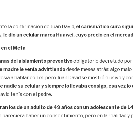
te la confirmación de Juan David,
el carismático cura sigu
s,
le dio un celular marca Huawei,
c
uyo precio en el mercad
 en el Meta
nas del aislamiento preventivo
obligatorio decretado por 
de madre le venía advirtiendo
desde meses atrás: algo malo l
lesia a hablar con él, pero Juan David se mostró elusivo y co
 nadie su celular y siempre lo llevaba consigo, esa vez lo 
vid tenía con el padre.
eran los de un adulto de 49 años con un adolescente de 1
pareciera haber un consentimiento, pero en la realidad y pa