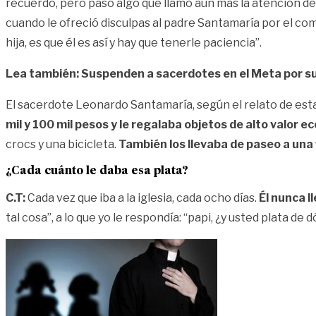
recuerdo, pero pasó algo que llamó aún más la atención de 
cuando le ofreció disculpas al padre Santamaría por el com
hija, es que él es así y hay que tenerle paciencia”.
Lea también: Suspenden a sacerdotes en el Meta por su
El sacerdote Leonardo Santamaría, según el relato de est
mil y 100 mil pesos y le regalaba objetos de alto valor 
crocs y una bicicleta.
También los llevaba de paseo a una f
¿Cada cuánto le daba esa plata?
C.T:
Cada vez que iba a la iglesia, cada ocho días.
Él nunca l
tal cosa”, a lo que yo le respondía: “papi, ¿y usted plata de