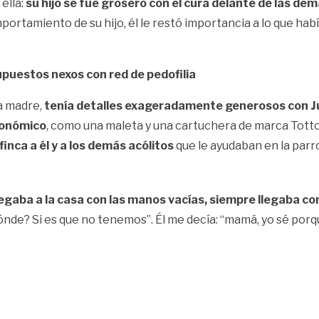
ella:
su hijo se fue grosero con el cura delante de las de
portamiento de su hijo, él le restó importancia a lo que hab
puestos nexos con red de pedofilia
a madre,
tenía detalles exageradamente generosos con Ju
económico
, como una maleta y una cartuchera de marca Totto,
inca a él y a los demás acólitos
que le ayudaban en la parr
legaba a la casa con las manos vacías, siempre llegaba co
 dónde? Si es que no tenemos”. Él me decía: “mamá, yo sé porqu