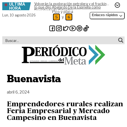
ÚLTIMA
Volverán la exploración petrolera y el fracking,
Skip to content
lo que dijo Abelardo De la Espriella como
HORA
Presidente de Colombia
Pico y placa
Lun,
10 agosto 2026
Enlaces rápidos
y
5
6
Buenavista
abril 6, 2024
Emprendedores rurales realizan
Feria Empresarial y Mercado
Campesino en Buenavista