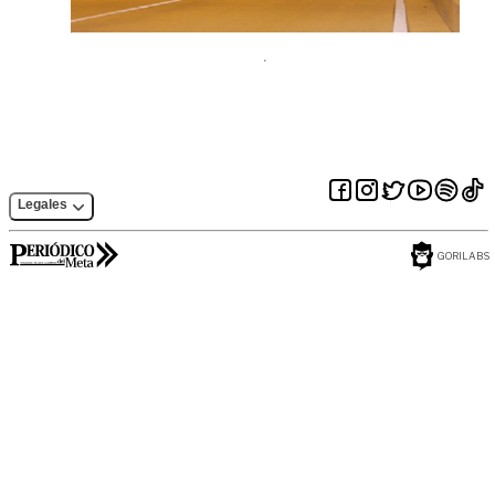
Legales
GORILABS