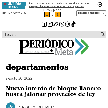
ÚLTIMA
Contraloría alerta: caída de regalías pone en
Skip to content
riesgo obras e inversión en las regiones
HORA
Pico y placa
Jue,
6 agosto 2026
Enlaces rápidos
y
1
2
departamentos
agosto 30, 2022
Nuevo intento de bloque llanero
busca jalonar proyectos de ley
Pd
PERIODICO DEL META