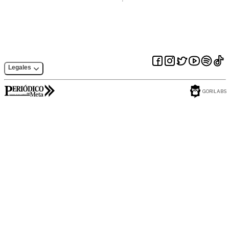
Legales
GORILABS