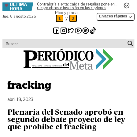
ÚLTIMA
Contraloría alerta: caída de regalías pone en
Skip to content
riesgo obras e inversión en las regiones
HORA
Pico y placa
Jue,
6 agosto 2026
Enlaces rápidos
y
1
2
fracking
abril 18, 2023
Plenaria del Senado aprobó en
segundo debate proyecto de ley
que prohíbe el fracking