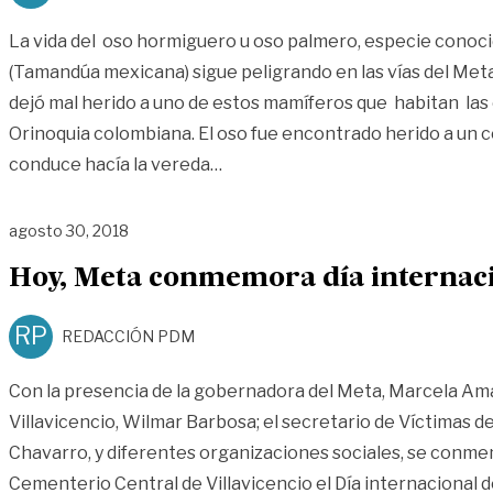
La vida del oso hormiguero u oso palmero, especie conoc
(Tamandúa mexicana) sigue peligrando en las vías del Met
dejó mal herido a uno de estos mamíferos que habitan las
Orinoquia colombiana. El oso fue encontrado herido a un c
«Osos hormigueros mueren en la
conduce hacía la vereda
…
agosto 30, 2018
Hoy, Meta conmemora día internacio
RP
REDACCIÓN PDM
Con la presencia de la gobernadora del Meta, Marcela Amay
Villavicencio, Wilmar Barbosa; el secretario de Víctimas 
Chavarro, y diferentes organizaciones sociales, se conme
Cementerio Central de Villavicencio el Día internacional d