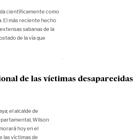
ida científicamente como
a. El más reciente hecho
 extensas sabanas de la
ostado de la vía que
s vías del Meta»
nal de las víctimas desaparecidas
a; el alcalde de
departamental, Wilson
morará hoy en el
e las víctimas de