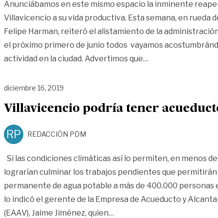
Anunciábamos en este mismo espacio la inminente reaper
Villavicencio a su vida productiva. Esta semana, en rueda de
Felipe Harman, reiteró el alistamiento de la administració
el próximo primero de junio todos vayamos acostumbránd
«A trabajar, con or
actividad en la ciudad. Advertimos que
…
diciembre 16, 2019
Villavicencio podría tener acueduct
RP
REDACCIÓN PDM
Si las condiciones climáticas así lo permiten, en menos d
lograrían culminar los trabajos pendientes que permitirán 
permanente de agua potable a más de 400.000 personas en
lo indicó el gerente de la Empresa de Acueducto y Alcantar
«Villavicencio podría tener 
(EAAV), Jaime Jiménez, quien
…