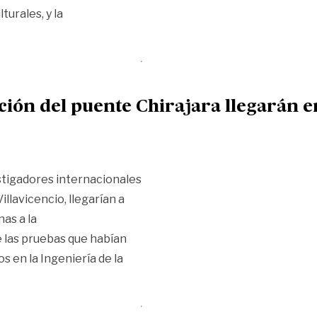
turales, y la
 las víctimas desaparecidas»
ación del puente Chirajara llegarán 
stigadores internacionales
llavicencio, llegarían a
as a la
e las pruebas que habían
 en la Ingeniería de la
l puente Chirajara llegarán en septiembre»