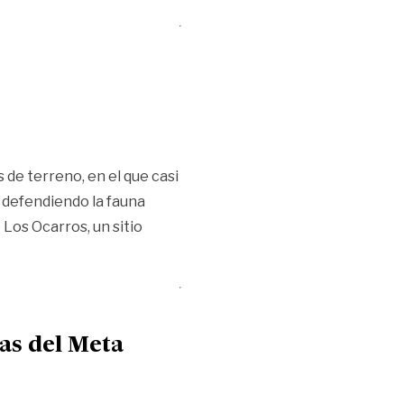
 de terreno, en el que casi
 defendiendo la fauna
 Los Ocarros, un sitio
Ocarros, de cumpleaños»
as del Meta