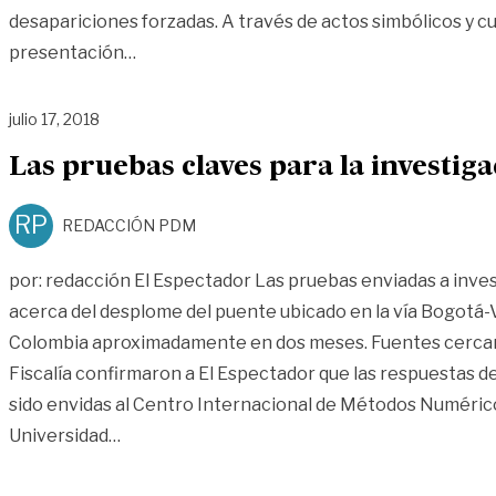
desapariciones forzadas. A través de actos simbólicos y cul
«Hoy, Meta conmemora día internacional de
presentación
…
julio 17, 2018
Las pruebas claves para la investig
RP
REDACCIÓN PDM
por: redacción El Espectador Las pruebas enviadas a inve
acerca del desplome del puente ubicado en la vía Bogotá-Vi
Colombia aproximadamente en dos meses. Fuentes cercan
Fiscalía confirmaron a El Espectador que las respuestas d
sido envidas al Centro Internacional de Métodos Numéricos
«Las pruebas claves para la investigación de
Universidad
…