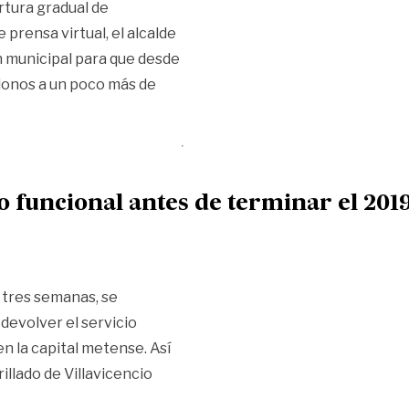
tura gradual de
 prensa virtual, el alcalde
n municipal para que desde
onos a un poco más de
den»
o funcional antes de terminar el 201
e tres semanas, se
devolver el servicio
 la capital metense. Así
illado de Villavicencio
acueducto funcional antes de terminar el 2019»