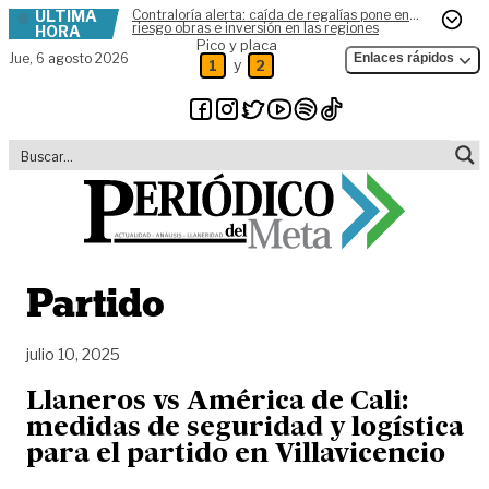
ÚLTIMA
Contraloría alerta: caída de regalías pone en
Skip to content
riesgo obras e inversión en las regiones
HORA
Pico y placa
Jue,
6 agosto 2026
Enlaces rápidos
y
1
2
Partido
julio 10, 2025
Llaneros vs América de Cali:
medidas de seguridad y logística
para el partido en Villavicencio