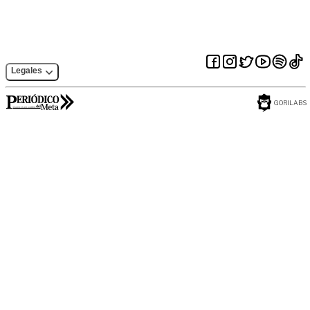
Legales
GORILABS