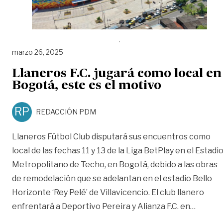
marzo 26, 2025
Llaneros F.C. jugará como local en
Bogotá, este es el motivo
RP
REDACCIÓN PDM
Llaneros Fútbol Club disputará sus encuentros como
local de las fechas 11 y 13 de la Liga BetPlay en el Estadi
Metropolitano de Techo, en Bogotá, debido a las obras
de remodelación que se adelantan en el estadio Bello
Horizonte ‘Rey Pelé’ de Villavicencio. El club llanero
«Llaner
enfrentará a Deportivo Pereira y Alianza F.C. en
…