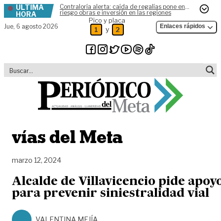
ÚLTIMA
Contraloría alerta: caída de regalías pone en
Skip to content
riesgo obras e inversión en las regiones
HORA
Pico y placa
Jue,
6 agosto 2026
Enlaces rápidos
y
1
2
vías del Meta
marzo 12, 2024
Alcalde de Villavicencio pide apoy
para prevenir siniestralidad vial
VALENTINA MEJÍA