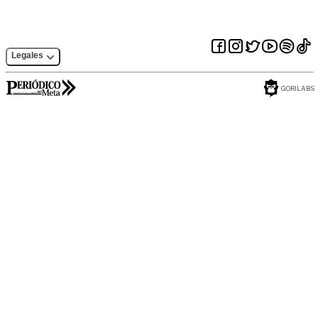
Legales
GORILABS