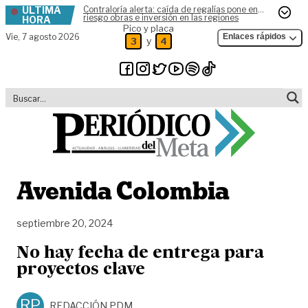
ÚLTIMA
Contraloría alerta: caída de regalías pone en
Skip to content
riesgo obras e inversión en las regiones
HORA
Pico y placa
Vie,
7 agosto 2026
Enlaces rápidos
y
3
4
Avenida Colombia
septiembre 20, 2024
No hay fecha de entrega para
proyectos clave
RP
REDACCIÓN PDM