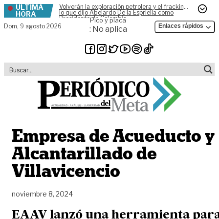
ÚLTIMA
Volverán la exploración petrolera y el fracking,
Skip to content
lo que dijo Abelardo De la Espriella como
HORA
Presidente de Colombia
Pico y placa
Dom,
9 agosto 2026
Enlaces rápidos
: No aplica
Empresa de Acueducto y
Alcantarillado de
Villavicencio
noviembre 8, 2024
EAAV lanzó una herramienta par