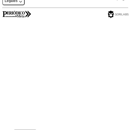
Legales
GORILABS