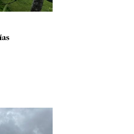
ías
os productivos y de vivienda en Acacías»