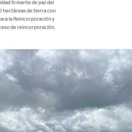
idad firmante de paz del
0 hectáreas de tierra con
ara la Reincorporación y
ceso de reincorporación,
 desplazados reciben predio en Acacías»