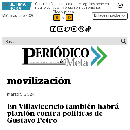
ÚLTIMA
Contraloría alerta: caída de regalías pone en
Skip to content
riesgo obras e inversión en las regiones
HORA
Pico y placa
Mié,
5 agosto 2026
Enlaces rápidos
y
9
0
movilización
marzo 5, 2024
En Villavicencio también habrá
plantón contra políticas de
Gustavo Petro