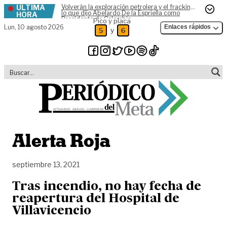
ÚLTIMA
Volverán la exploración petrolera y el fracking,
Skip to content
lo que dijo Abelardo De la Espriella como
HORA
Presidente de Colombia
Pico y placa
Lun,
10 agosto 2026
Enlaces rápidos
y
5
6
Alerta Roja
septiembre 13, 2021
Tras incendio, no hay fecha de
reapertura del Hospital de
Villavicencio