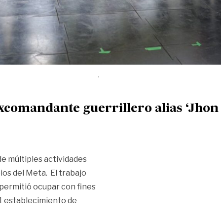
xcomandante guerrillero alias ‘Jhon
de múltiples actividades
ios del Meta. El trabajo
l permitió ocupar con fines
 1 establecimiento de
l excomandante guerrillero alias ‘Jhon 40’»