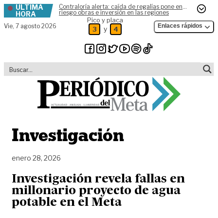
ÚLTIMA
Contraloría alerta: caída de regalías pone en
Skip to content
riesgo obras e inversión en las regiones
HORA
Pico y placa
Vie,
7 agosto 2026
Enlaces rápidos
y
3
4
Investigación
enero 28, 2026
Investigación revela fallas en
millonario proyecto de agua
potable en el Meta