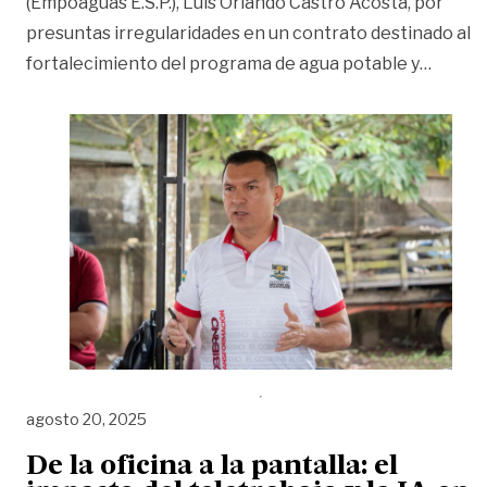
(Empoaguas E.S.P.), Luis Orlando Castro Acosta, por
presuntas irregularidades en un contrato destinado al
«Procu
fortalecimiento del programa de agua potable y
…
agosto 20, 2025
De la oficina a la pantalla: el