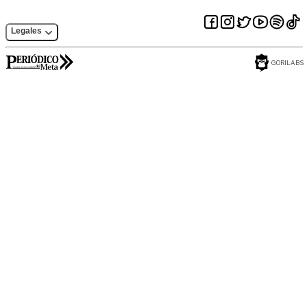
Legales
GORILABS