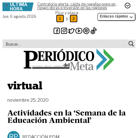
ÚLTIMA
Contraloría alerta: caída de regalías pone en
Skip to content
riesgo obras e inversión en las regiones
HORA
Pico y placa
Jue,
6 agosto 2026
Enlaces rápidos
y
1
2
virtual
noviembre 25, 2020
Actividades en la ‘Semana de la
Educación Ambiental’
RP
REDACCIÓN PDM