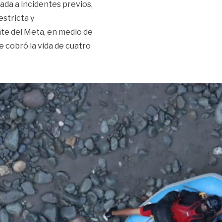
mada a incidentes previos,
estricta y
te del Meta, en medio de
e cobró la vida de cuatro
ístico sin control?»