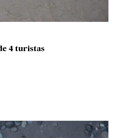
e 4 turistas
 rafting indefinidamente tras muerte de 4 turistas»