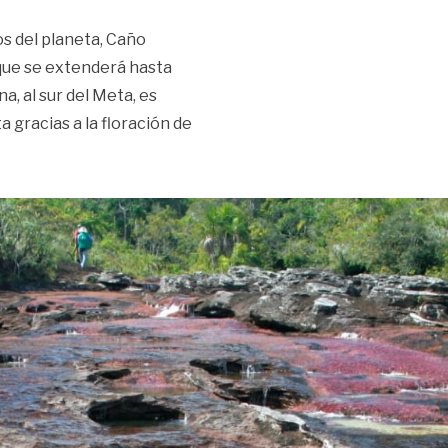
s del planeta, Caño
 que se extenderá hasta
a, al sur del Meta, es
 gracias a la floración de
tales: arranca la temporada turística 2025 en La Macarena»