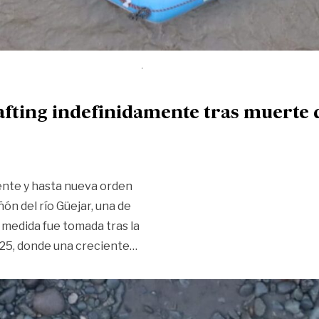
afting indefinidamente tras muerte d
ente y hasta nueva orden
ñón del río Güejar, una de
a medida fue tomada tras la
«Tragedia en el Güejar: suspenden
025, donde una creciente
…