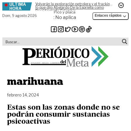
ÚLTIMA
Volverán la exploración petrolera y el fracking,
Skip to content
lo que dijo Abelardo De la Espriella como
HORA
Presidente de Colombia
Pico y placa
Dom,
9 agosto 2026
Enlaces rápidos
: No aplica
marihuana
febrero 14, 2024
Estas son las zonas donde no se
podrán consumir sustancias
psicoactivas