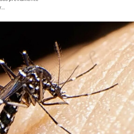
«Confirman tercer fallecido por fiebre amarilla en el Met
r
…