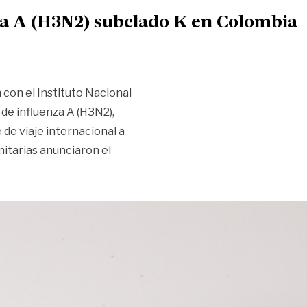
a A (H3N2) subclado K en Colombia
 con el Instituto Nacional
 de influenza A (H3N2),
 de viaje internacional a
nitarias anunciaron el
e influenza A (H3N2) subclado K en Colombia»