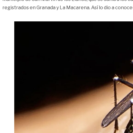
registrados en Granada y La Macarena. Así lo dio a conoce