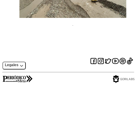
Legales
GORILABS