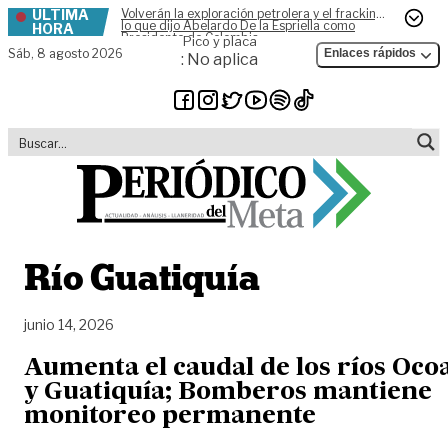
ÚLTIMA
Volverán la exploración petrolera y el fracking,
Skip to content
lo que dijo Abelardo De la Espriella como
HORA
Presidente de Colombia
Pico y placa
Sáb,
8 agosto 2026
Enlaces rápidos
: No aplica
Río Guatiquía
junio 14, 2026
Aumenta el caudal de los ríos Oco
y Guatiquía; Bomberos mantiene
monitoreo permanente