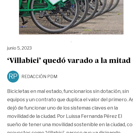
junio 5, 2023
‘Villabici’ quedó varado a la mitad
RP
REDACCIÓN PDM
Bicicletas en mal estado, funcionarios sin dotación, sin
equipos y un contrato que duplica el valor del primero. A
dejó de funcionar uno de los sistemas claves en la
movilidad de la ciudad. Por Luissa Fernanda Pérez El
sueño de tener una movilidad sostenible en la ciudad, c
«‘Vi
proyectos como ‘Villabici’, parece que va disipando
…