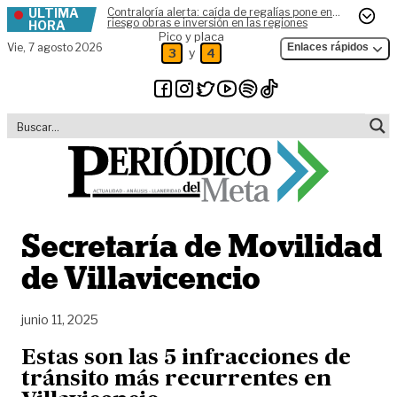
ÚLTIMA
Contraloría alerta: caída de regalías pone en
Skip to content
riesgo obras e inversión en las regiones
HORA
Pico y placa
Vie,
7 agosto 2026
Enlaces rápidos
y
3
4
Secretaría de Movilidad
de Villavicencio
junio 11, 2025
Estas son las 5 infracciones de
tránsito más recurrentes en