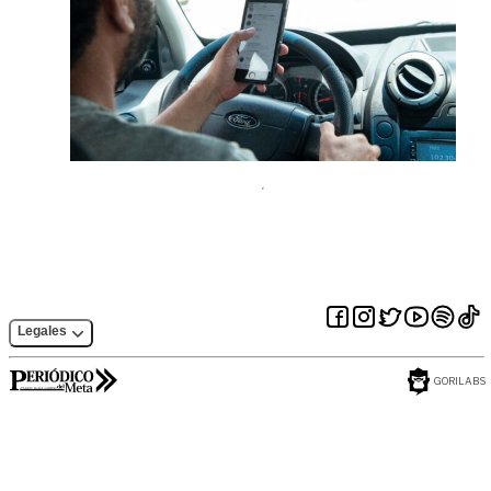
Legales
GORILABS