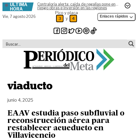
ÚLTIMA
Contraloría alerta: caída de regalías pone en
Skip to content
riesgo obras e inversión en las regiones
HORA
Pico y placa
Vie,
7 agosto 2026
Enlaces rápidos
y
3
4
viaducto
junio 4, 2025
EAAV estudia paso subfluvial o
reconstrucción aérea para
restablecer acueducto en
Villavicencio