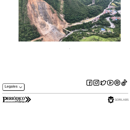
Legales
GORILABS