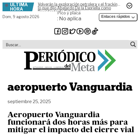
ÚLTIMA
Volverán la exploración petrolera y el fracking,
Skip to content
lo que dijo Abelardo De la Espriella como
HORA
Presidente de Colombia
Pico y placa
Dom,
9 agosto 2026
Enlaces rápidos
: No aplica
aeropuerto Vanguardia
septiembre 25, 2025
Aeropuerto Vanguardia
funcionará dos horas más para
mitigar el impacto del cierre vial