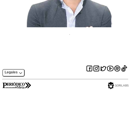
Legales
GORILABS