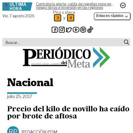
ÚLTIMA
Contraloría alerta: caída de regalías pone en
Skip to content
riesgo obras e inversión en las regiones
HORA
Pico y placa
Vie,
7 agosto 2026
Enlaces rápidos
y
3
4
Nacional
julio 25, 2017
Precio del kilo de novillo ha caído
por brote de aftosa
RP
REDACCIÓN PDM