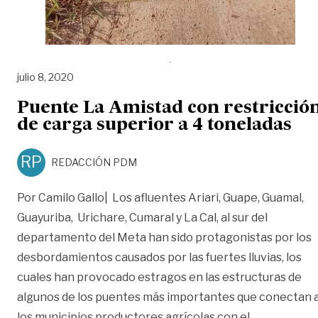
julio 8, 2020
Puente La Amistad con restricció
de carga superior a 4 toneladas
RP
REDACCIÓN PDM
Por Camilo Gallo| Los afluentes Ariari, Guape, Guamal,
Guayuriba, Urichare, Cumaral y La Cal, al sur del
departamento del Meta han sido protagonistas por los
desbordamientos causados por las fuertes lluvias, los
cuales han provocado estragos en las estructuras de
algunos de los puentes más importantes que conectan 
«Puente La 
los municipios productores agrícolas con el
…