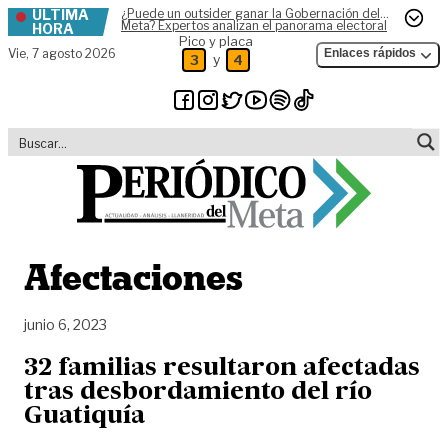
ÚLTIMA
¿Puede un outsider ganar la Gobernación del
Skip to content
Meta? Expertos analizan el panorama electoral
HORA
Pico y placa
Vie,
7 agosto 2026
Enlaces rápidos
y
3
4
Afectaciones
junio 6, 2023
32 familias resultaron afectadas
tras desbordamiento del río
Guatiquía