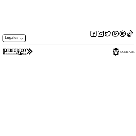
Legales
GORILABS