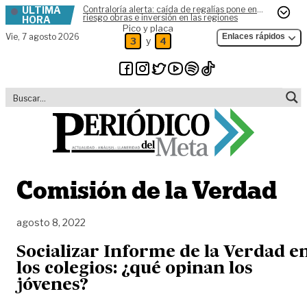
ÚLTIMA
Contraloría alerta: caída de regalías pone en
Skip to content
riesgo obras e inversión en las regiones
HORA
Pico y placa
Vie,
7 agosto 2026
Enlaces rápidos
y
3
4
Comisión de la Verdad
agosto 8, 2022
Socializar Informe de la Verdad e
los colegios: ¿qué opinan los
jóvenes?