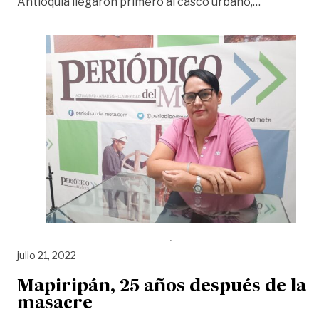
«‘Tenía más
Antioquia llegaron primero al casco urbano,
…
julio 21, 2022
Mapiripán, 25 años después de la
masacre