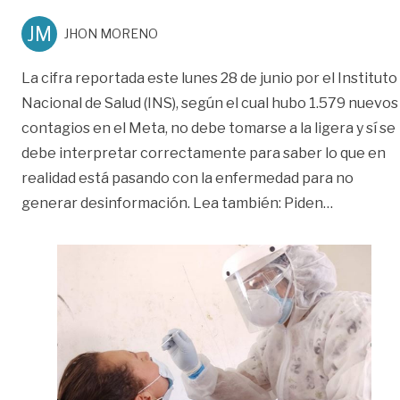
JM
JHON MORENO
La cifra reportada este lunes 28 de junio por el Instituto
Nacional de Salud (INS), según el cual hubo 1.579 nuevos
contagios en el Meta, no debe tomarse a la ligera y sí se
debe interpretar correctamente para saber lo que en
realidad está pasando con la enfermedad para no
«¿Por qué 
generar desinformación. Lea también: Piden
…