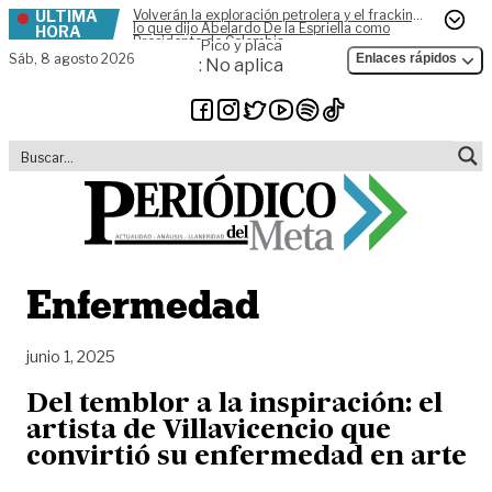
ÚLTIMA
Volverán la exploración petrolera y el fracking,
Skip to content
lo que dijo Abelardo De la Espriella como
HORA
Presidente de Colombia
Pico y placa
Sáb,
8 agosto 2026
Enlaces rápidos
: No aplica
Enfermedad
junio 1, 2025
Del temblor a la inspiración: el
artista de Villavicencio que
convirtió su enfermedad en arte