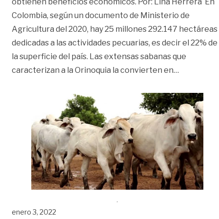
obtienen beneficios económicos. Por: Lina Herrera En
Colombia, según un documento de Ministerio de
Agricultura del 2020, hay 25 millones 292.147 hectáreas
dedicadas a las actividades pecuarias, es decir el 22% de
la superficie del país. Las extensas sabanas que
«Los delinc
caracterizan a la Orinoquia la convierten en
…
enero 3, 2022