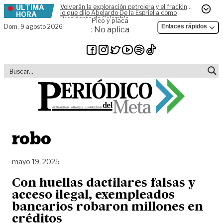
ÚLTIMA
Volverán la exploración petrolera y el fracking,
Skip to content
lo que dijo Abelardo De la Espriella como
HORA
Presidente de Colombia
Pico y placa
Dom,
9 agosto 2026
Enlaces rápidos
: No aplica
robo
mayo 19, 2025
Con huellas dactilares falsas y
acceso ilegal, exempleados
bancarios robaron millones en
créditos