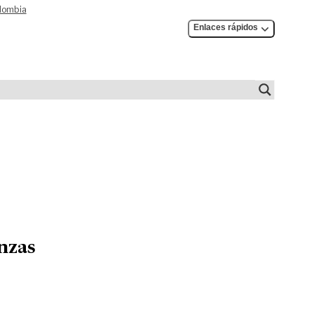
olombia
Enlaces rápidos
anzas