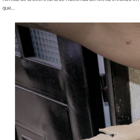
«Ojo con la compra de licores de contrabando o adul
que
…