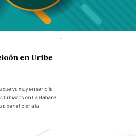
cioón en Uribe
 que va muy en serio la
dos firmados en La Habana.
 a beneficiar a la
odar plan de sustitucioón en Uribe»