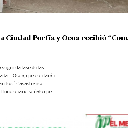
 a Ciudad Porfía y Ocoa recibió “Con
a segunda fase de las
gada – Ocoa, que contarán
uan José Casasfranco,
l funcionario señaló que
d Porfía y Ocoa recibió “Concepto favorable”»