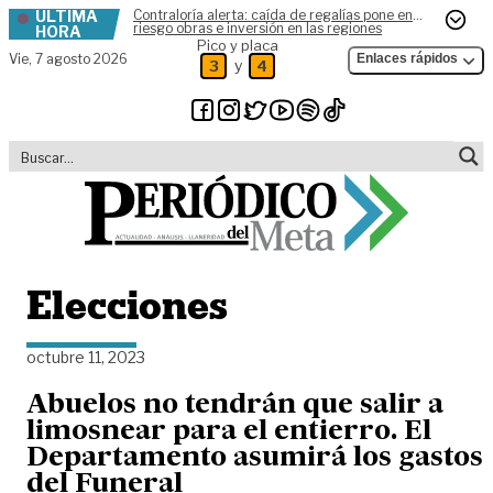
ÚLTIMA
Contraloría alerta: caída de regalías pone en
Skip to content
riesgo obras e inversión en las regiones
HORA
Pico y placa
Vie,
7 agosto 2026
Enlaces rápidos
y
3
4
Elecciones
octubre 11, 2023
Abuelos no tendrán que salir a
limosnear para el entierro. El
Departamento asumirá los gastos
del Funeral