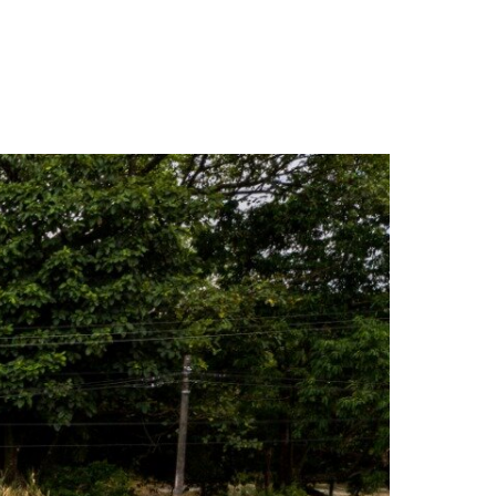
tión de la alcaldía’: Cormacarena»