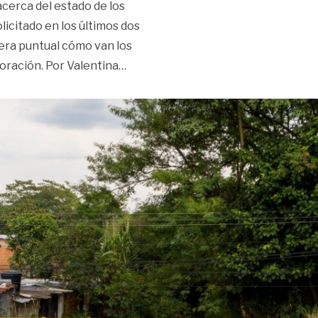
cerca del estado de los
licitado en los últimos dos
era puntual cómo van los
«‘En trámites ambientales, falta ges
oración. Por Valentina
…